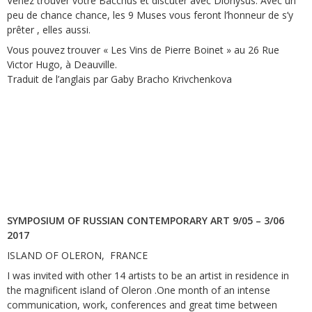
Venez trouver votre Bacchus et discuter avec Dionysus. Avec un
peu de chance chance, les 9 Muses vous feront l’honneur de s’y
prêter , elles aussi.
Vous pouvez trouver « Les Vins de Pierre Boinet » au 26 Rue
Victor Hugo, à Deauville.
Traduit de l’anglais par Gaby Bracho Krivchenkova
SYMPOSIUM OF RUSSIAN CONTEMPORARY ART 9/05 – 3/06
2017
ISLAND OF OLERON, FRANCE
I was invited with other 14 artists to be an artist in residence in
the magnificent island of Oleron .One month of an intense
communication, work, conferences and great time between