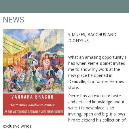
NEWS
9 MUSES, BACCHUS AND
DIONYSUS
What an amazing opportunity I
had when Pierre Boinet invited
me to show my work at the
new place he opened in
Deauville, in a former Hermes
store.
Pierre has an exquisite taste
and detailed knowledge about
wine. His new place is so
inviting, open and big. It allows
him to expand his collection of
exclusive wines.